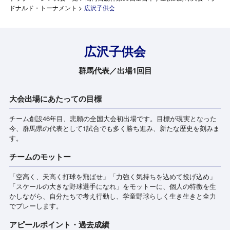
ドナルド・トーナメント
>
広沢子供会
広沢子供会
群馬代表／出場1回目
大会出場にあたっての目標
チーム創設46年目、悲願の全国大会初出場です。目標が現実となった
今、群馬県の代表として1試合でも多く勝ち進み、新たな歴史を刻みま
す。
チームのモットー
「空高く、天高く打球を飛ばせ」「力強く気持ちを込めて投げ込め」
「スケールの大きな野球選手になれ」をモットーに、個人の特徴を生
かしながら、自分たちで考え行動し、学童野球らしく生き生きと全力
でプレーします。
アピールポイント・過去成績