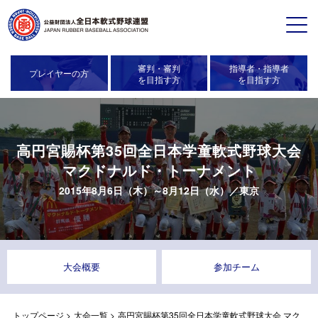
審判・審判
指導者・指導者
プレイヤーの方
を目指す方
を目指す方
高円宮賜杯第35回全日本学童軟式野球大会
マクドナルド・トーナメント
2015年8月6日（木）～8月12日（水）／
東京
大会概要
参加チーム
トップページ
>
大会一覧
>
高円宮賜杯第35回全日本学童軟式野球大会 マク