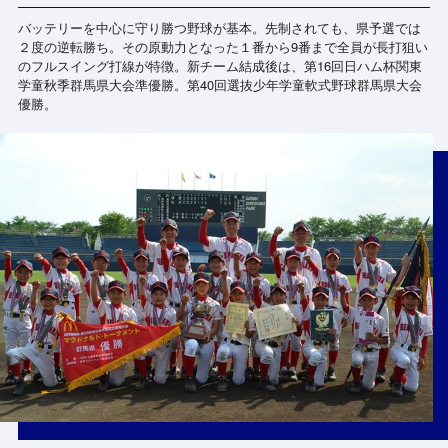
バッテリーを中心に守り勝つ野球が基本。先制されても、県予選では
２度の逆転勝ち。その原動力となった１番から9番まで全員が長打狙い
のフルスイング打線が特徴。新チーム結成後は、第16回日ハム杯関東
学童秋季群馬県大会準優勝。第40回選抜少年学童軟式野球群馬県大会
優勝。