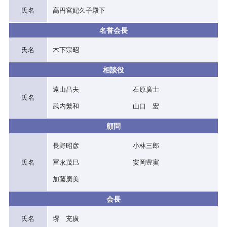
氏名
高円宮妃久子殿下
名誉会長
氏名
木下宗昭
相談役
遠山昌夫
石原廣士
氏名
武内繁和
山口 宏
顧問
長野昭彦
小林三郎
氏名
冨永茂巳
安岡豊実
加藤廣美
会長
氏名
堺 充廣