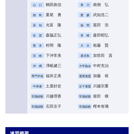
鶴田政信
南側 弘
山 口
香 川
栗尾 勇
武知浩二
徳 島
愛 媛
光富 隆
菰田 浩
高 知
福 岡
森脇正弘
森田昭弘
佐 賀
長 崎
村岡 隆
衛藤 賢
熊 本
大 分
下沖常美
加世田 貢
宮 崎
鹿児島
澤岻健三
中村充治
沖 縄
大学協会
福井正美
加藤 裕
専門学校
還暦連盟
土屋好史
川越宗重
中体連
女子連盟
川越理香
柴田 穣
学識経験
学識経験
石田京子
樫本有璃
学識経験
学識経験
連盟概要