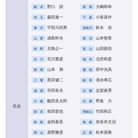
野口 訓
大嶋和幸
栃 木
群 馬
森田進一
小泉喜作
埼 玉
千 葉
宇田川武男
鈴木 浩
東 京
神奈川
成島幹夫
山本智章
山 梨
新 潟
北島公一
山田顕浩
長 野
富 山
宮川豊彦
北田和彦
石 川
福 井
山本 満
田中光高
静 岡
愛 知
黒宮健二
清水孝広
三 重
岐 阜
市田良夫
志賀眞男
滋 賀
京 都
飯田良太郎
野条 力
大 阪
兵 庫
氏名
前田晋也
竹田和正
奈 良
和歌山
金田眞吾
奈良井丈治
鳥 取
島 根
原野勝彦
松本英唯
岡 山
広 島