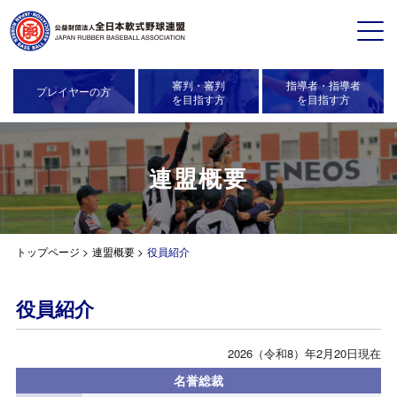
審判・審判
指導者・指導者
プレイヤーの方
を目指す方
を目指す方
連盟概要
トップページ
>
連盟概要 >
役員紹介
役員紹介
2026（令和8）年2月20日現在
名誉総裁