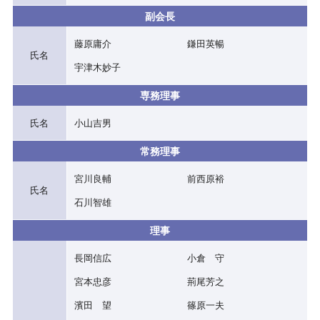
副会長
藤原庸介
鎌田英暢
氏名
宇津木妙子
専務理事
氏名
小山吉男
常務理事
宮川良輔
前西原裕
氏名
石川智雄
理事
長岡信広
小倉 守
宮本忠彦
荊尾芳之
濱田 望
篠原一夫