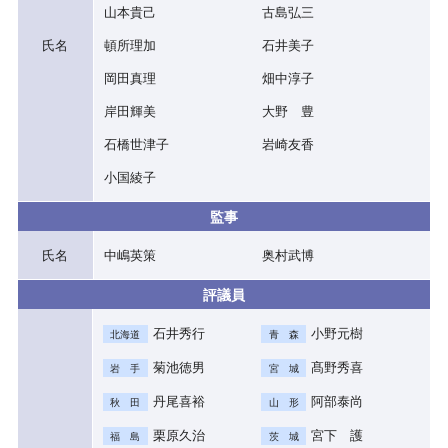
山本貴己
古島弘三
氏名
頓所理加
石井美子
岡田真理
畑中淳子
岸田輝美
大野 豊
石橋世津子
岩崎友香
小国綾子
監事
氏名
中嶋英策
奥村武博
評議員
石井秀行
小野元樹
北海道
青 森
菊池徳男
髙野秀喜
岩 手
宮 城
丹尾喜裕
阿部泰尚
秋 田
山 形
栗原久治
宮下 護
福 島
茨 城