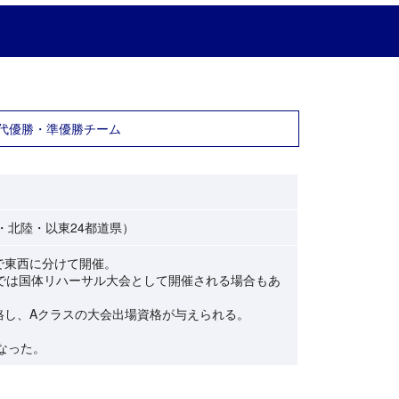
代優勝・準優勝チーム
・北陸・以東24都道県）
で東西に分けて開催。
では国体リハーサル大会として開催される場合もあ
格し、Aクラスの大会出場資格が与えられる。
なった。