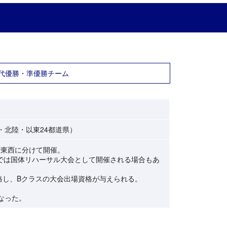
代優勝・準優勝チーム
・北陸・以東24都道県）
で東西に分けて開催。
では国体リハーサル大会として開催される場合もあ
格し、Bクラスの大会出場資格が与えられる。
なった。