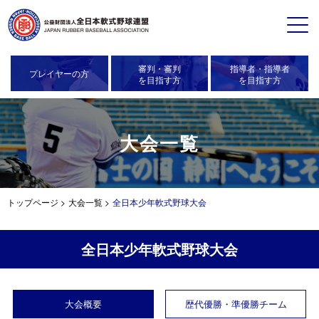
審判・審判
指導者・指導者
プレイヤーの方
を目指す方
を目指す方
大会一覧
トップページ
>
大会一覧
>
全日本少年軟式野球大会
全日本少年軟式野球大会
大会概要
歴代優勝・準優勝チーム