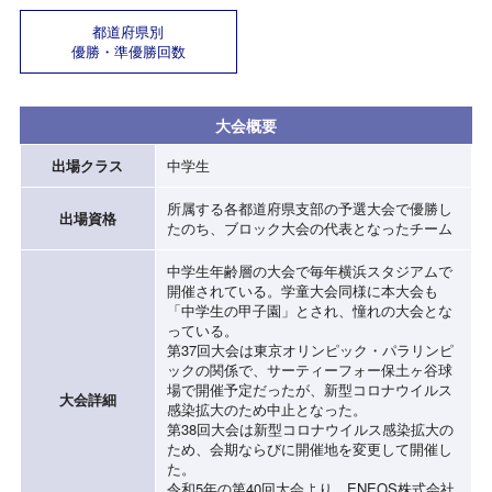
都道府県別
優勝・準優勝回数
大会概要
出場クラス
中学生
所属する各都道府県支部の予選大会で優勝し
出場資格
たのち、ブロック大会の代表となったチーム
中学生年齢層の大会で毎年横浜スタジアムで
開催されている。学童大会同様に本大会も
「中学生の甲子園」とされ、憧れの大会とな
っている。
第37回大会は東京オリンピック・パラリンピ
ックの関係で、サーティーフォー保土ヶ谷球
場で開催予定だったが、新型コロナウイルス
大会詳細
感染拡大のため中止となった。
第38回大会は新型コロナウイルス感染拡大の
ため、会期ならびに開催地を変更して開催し
た。
令和5年の第40回大会より、ENEOS株式会社