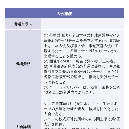
大会概要
出場クラス
(1) 公益財団法人全日本軟式野球連盟規程第6
条第2項の一般チームを基本とするが、参加選
手は、本大会及び県大会、末端支部大会に出
場するために、所属チーム以外のチームから
出場することを認める。
(2) 開催年の4月1日現在で満50歳以上の者。
出場資格
(3) 所属都道府県支部の予選に優勝し、その都
道府県支部長の推薦を受けたチーム、または
各都道府県支部で編成し、推薦を受けたチー
ムであること。
(4) １チームのメンバーは、監督・主将を含め
10名以上25名以内であること。
シニア層(50歳以上)を対象にした、生涯スポ
ーツの推進と野球の普及・振興を目的とした
大会である。
シニアの軟式野球に所縁のある岡山県で第1回
大会を開催。
大会詳細