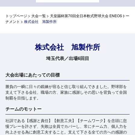
トップページ
>
大会一覧
>
天皇賜杯第70回全日本軟式野球大会 ENEOSトー
ナメント
>
株式会社 旭製作所
株式会社 旭製作所
埼玉代表／出場6回目
大会出場にあたっての目標
勝負の一瞬に日々の鍛練が宿ると信じ取り組んできました。野球部を
支えて下さる会社、職場の方、家族に感謝しその思いを背負って全国
制覇を目指します。
チームのモットー
社訓である【感謝と責任】【創意工夫】【チームワーク】を念頭に怠
慢プレーを許さず、失敗は全員でカバーし、常にチーム力、個人力を
向上させる為に創意工夫すること。支えて下さる全ての方への感謝の