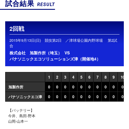
試合結果
RESULT
2回戦
2015年9月13日(日) 競技第2日 ／津球場公園内野球場 第2試
合
株式会社 旭製作所（埼玉）
VS
パナソニックエコソリューションズ津（開催地4）
1
2
3
4
5
6
7
8
9
10
旭製作所
0
0
0
0
0
0
0
0
0
0
パナソニックエコ津
0
0
0
0
0
0
0
0
0
0
【バッテリー】
今井、島田-野本
山岡-山本一