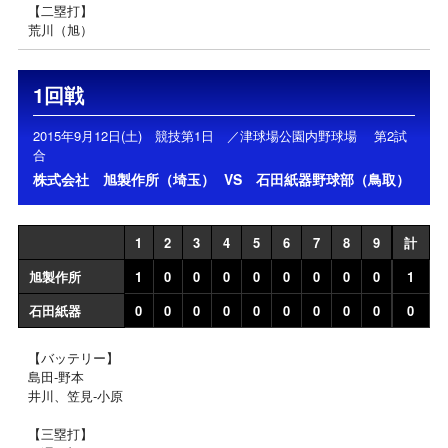
【二塁打】
荒川（旭）
1回戦
2015年9月12日(土) 競技第1日 ／津球場公園内野球場 第2試
合
株式会社 旭製作所（埼玉）
VS
石田紙器野球部（鳥取）
1
2
3
4
5
6
7
8
9
計
旭製作所
1
0
0
0
0
0
0
0
0
1
石田紙器
0
0
0
0
0
0
0
0
0
0
【バッテリー】
島田-野本
井川、笠見-小原
【三塁打】