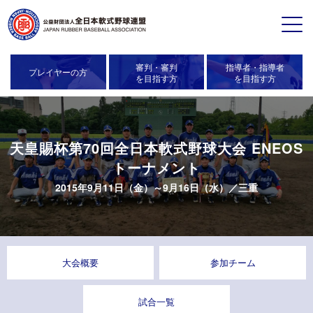
審判・審判
指導者・指導者
プレイヤーの方
を目指す方
を目指す方
天皇賜杯第70回全日本軟式野球大会 ENEOS
トーナメント
2015年9月11日（金）～9月16日（水）／
三重
大会概要
参加チーム
試合一覧