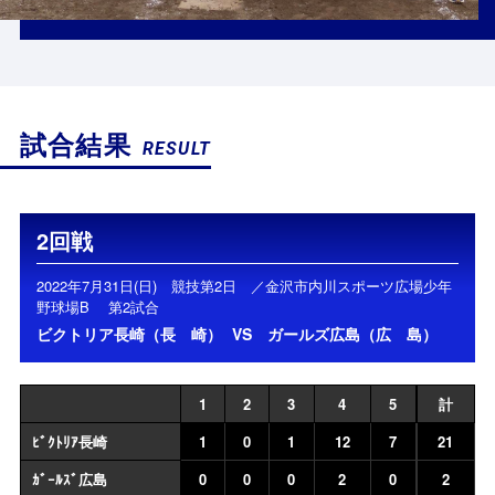
試合結果
RESULT
2回戦
2022年7月31日(日) 競技第2日 ／金沢市内川スポーツ広場少年
野球場B 第2試合
ビクトリア長崎（長 崎）
VS
ガールズ広島（広 島）
1
2
3
4
5
計
ﾋﾞｸﾄﾘｱ長崎
1
0
1
12
7
21
ｶﾞｰﾙｽﾞ広島
0
0
0
2
0
2