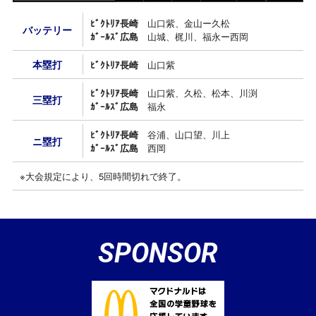
ﾋﾞｸﾄﾘｱ長崎
山口紫、金山ー久松
バッテリー
ｶﾞｰﾙｽﾞ広島
山城、梶川、福永ー西岡
本塁打
ﾋﾞｸﾄﾘｱ長崎
山口紫
ﾋﾞｸﾄﾘｱ長崎
山口紫、久松、松本、川渕
三塁打
ｶﾞｰﾙｽﾞ広島
福永
ﾋﾞｸﾄﾘｱ長崎
谷浦、山口望、川上
ニ塁打
ｶﾞｰﾙｽﾞ広島
西岡
※大会規定により、5回時間切れで終了。
SPONSOR