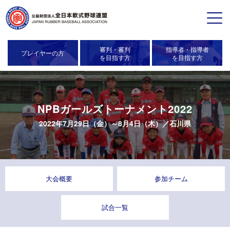
審判・審判
指導者・指導者
プレイヤーの方
を目指す方
を目指す方
NPBガールズトーナメント2022
2022年7月29日（金）～8月4日（木）／
石川県
大会概要
参加チーム
試合一覧