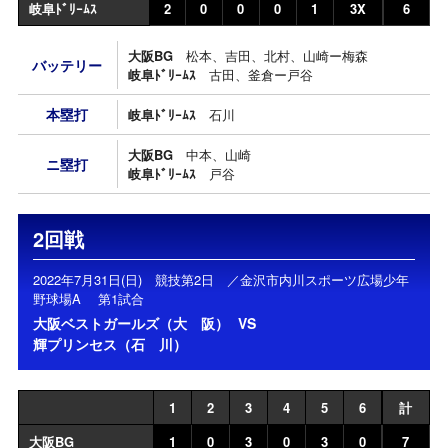
岐阜ﾄﾞﾘｰﾑｽ
2
0
0
0
1
3X
6
大阪BG
松本、吉田、北村、山崎ー梅森
バッテリー
岐阜ﾄﾞﾘｰﾑｽ
古田、釜倉ー戸谷
本塁打
岐阜ﾄﾞﾘｰﾑｽ
石川
大阪BG
中本、山崎
ニ塁打
岐阜ﾄﾞﾘｰﾑｽ
戸谷
2回戦
2022年7月31日(日) 競技第2日 ／金沢市内川スポーツ広場少年
野球場A 第1試合
大阪ベストガールズ（大 阪）
VS
輝プリンセス（石 川）
1
2
3
4
5
6
計
大阪BG
1
0
3
0
3
0
7