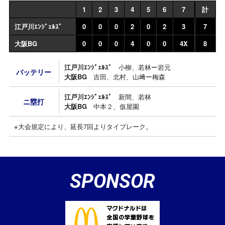
1
2
3
4
5
6
7
計
江戸川ｴﾝｼﾞｪﾙｽﾞ
0
0
0
2
0
2
3
7
大阪BG
0
0
0
4
0
0
4X
8
江戸川ｴﾝｼﾞｪﾙｽﾞ
小柳、若林ー岩元
バッテリー
大阪BG
吉田、北村、山﨑ー梅森
江戸川ｴﾝｼﾞｪﾙｽﾞ
新間、若林
ニ塁打
大阪BG
中本２、仮屋園
※大会規定により、延長7回よりタイブレーク。
SPONSOR