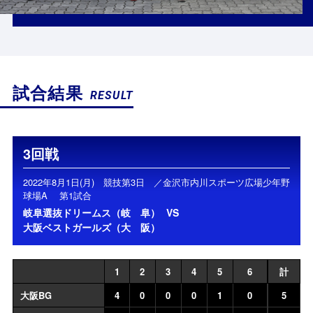
試合結果
RESULT
3回戦
2022年8月1日(月) 競技第3日 ／金沢市内川スポーツ広場少年野
球場A 第1試合
岐阜選抜ドリームス（岐 阜）
VS
大阪ベストガールズ（大 阪）
1
2
3
4
5
6
計
大阪BG
4
0
0
0
1
0
5