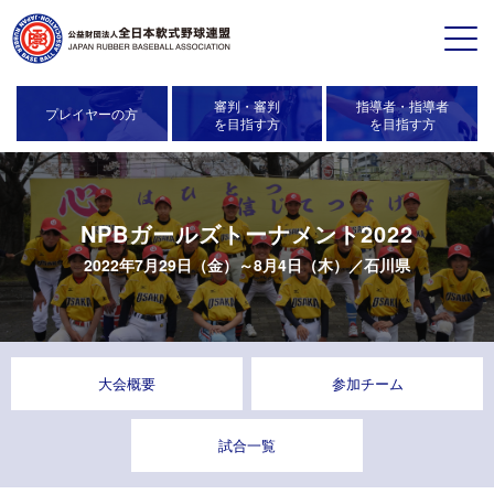
審判・審判
指導者・指導者
プレイヤーの方
を目指す方
を目指す方
NPBガールズトーナメント2022
2022年7月29日（金）～8月4日（木）／
石川県
大会概要
参加チーム
試合一覧