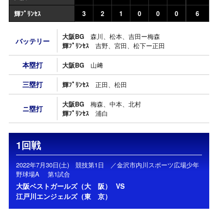
輝ﾌﾟﾘﾝｾｽ
3
2
1
0
0
0
6
大阪BG
森川、松本、吉田ー梅森
バッテリー
輝ﾌﾟﾘﾝｾｽ
吉野、宮田、松下ー正田
本塁打
大阪BG
山﨑
三塁打
輝ﾌﾟﾘﾝｾｽ
正田、松田
大阪BG
梅森、中本、北村
ニ塁打
輝ﾌﾟﾘﾝｾｽ
浦白
1回戦
2022年7月30日(土) 競技第1日 ／金沢市内川スポーツ広場少年
野球場A 第1試合
大阪ベストガールズ（大 阪）
VS
江戸川エンジェルズ（東 京）