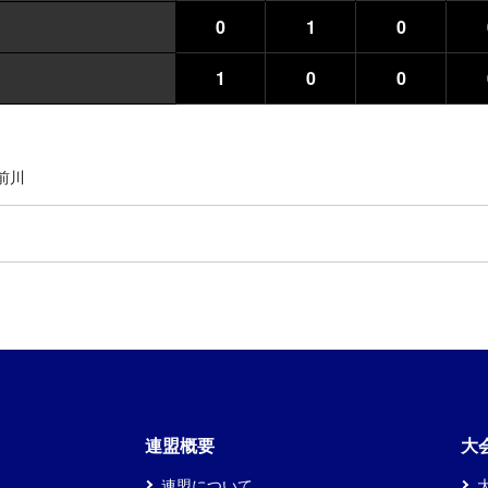
0
1
0
1
0
0
前川
連盟概要
大
連盟について