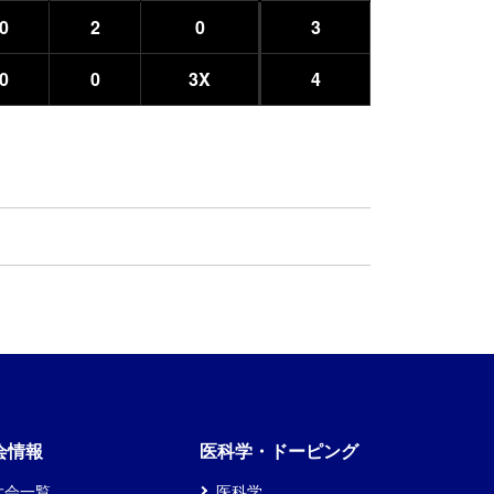
0
2
0
3
0
0
3X
4
会情報
医科学・ドーピング
大会一覧
医科学