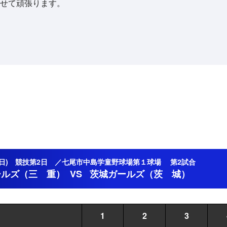
せて頑張ります。
1日(日) 競技第2日 ／七尾市中島学童野球場第１球場 第2試合
ールズ（三 重）
VS
茨城ガールズ（茨 城）
1
2
3