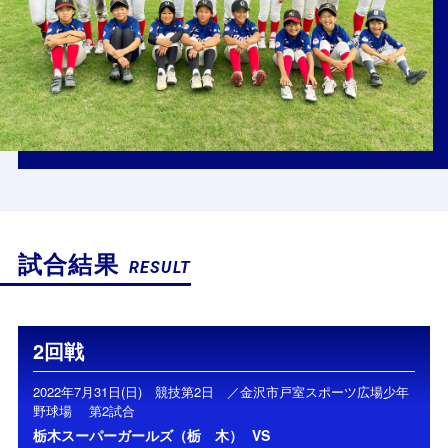
試合結果
RESULT
2回戦
2022年7月31日(日) 競技第2日 ／金沢市戸室スポーツ広場少年
野球場 第2試合
栃木スーパーガールズ（栃 木）
VS