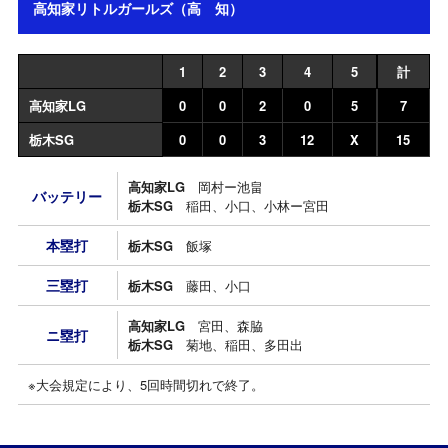
高知家リトルガールズ（高 知）
1
2
3
4
5
計
高知家LG
0
0
2
0
5
7
栃木SG
0
0
3
12
X
15
高知家LG
岡村ー池畠
バッテリー
栃木SG
稲田、小口、小林ー宮田
本塁打
栃木SG
飯塚
三塁打
栃木SG
藤田、小口
高知家LG
宮田、森脇
ニ塁打
栃木SG
菊地、稲田、多田出
※大会規定により、5回時間切れで終了。