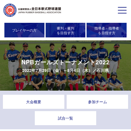
審判・審判
指導者・指導者
プレイヤーの方
を目指す方
を目指す方
NPBガールズトーナメント2022
2022年7月29日（金）～8月4日（木）／
石川県
大会概要
参加チーム
試合一覧