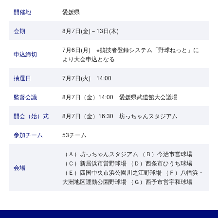
開催地
愛媛県
会期
8月7日(金)－13日(木)
7月6日(月) ※競技者登録システム「野球ねっと」に
申込締切
より大会申込となる
抽選日
7月7日(火) 14:00
監督会議
8月7日（金）14:00 愛媛県武道館大会議場
開会（始）式
8月7日（金）16:30 坊っちゃんスタジアム
参加チーム
53チーム
（Ａ）坊っちゃんスタジアム （Ｂ）今治市営球場
（Ｃ）新居浜市営野球場 （Ｄ）西条市ひうち球場
会場
（Ｅ）四国中央市浜公園川之江野球場 （Ｆ）八幡浜・
大洲地区運動公園野球場 （Ｇ）西予市営宇和球場