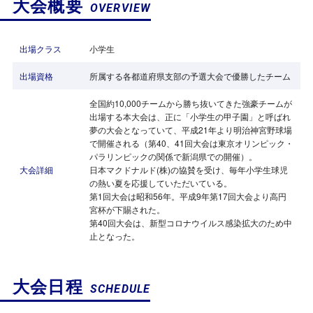
大会概要
OVERVIEW
出場クラス
小学生
出場資格
所属する各都道府県支部の予選大会で優勝したチーム
全国約10,000チームから勝ち抜いてきた強豪チームが
出場する本大会は、正に「小学生の甲子園」と呼ばれ
夢の大会となっていて、平成21年より明治神宮野球場
で開催される（第40、41回大会は東京オリンピック・
パラリンピックの関係で新潟県での開催）。
大会詳細
日本マクドナルド(株)の協賛を受け、毎年小学生球児
の熱い夏を応援していただいている。
第1回大会は昭和56年。平成9年第17回大会より高円
宮杯が下賜された。
第40回大会は、新型コロナウイルス感染拡大のため中
止となった。
大会日程
SCHEDULE