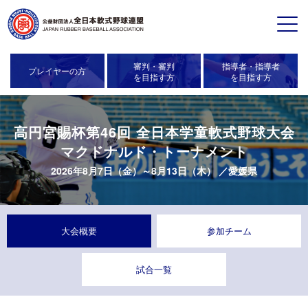
審判・審判
指導者・指導者
プレイヤーの方
を目指す方
を目指す方
高円宮賜杯第46回 全日本学童軟式野球大会
マクドナルド・トーナメント
2026年8月7日（金）～8月13日（木） ／愛媛県
大会概要
参加チーム
試合一覧