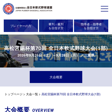
審判・審判
指導者・指導者
プレイヤーの方
を目指す方
を目指す方
高松宮賜杯第70回 全日本軟式野球大会(1部)
2026年9月26日（土）～9月28日（月） ／三重県
大会概要
トップページ
>
大会一覧
>
高松宮賜杯第70回 全日本軟式野球大会(1部)
大会概要
OVERVIEW