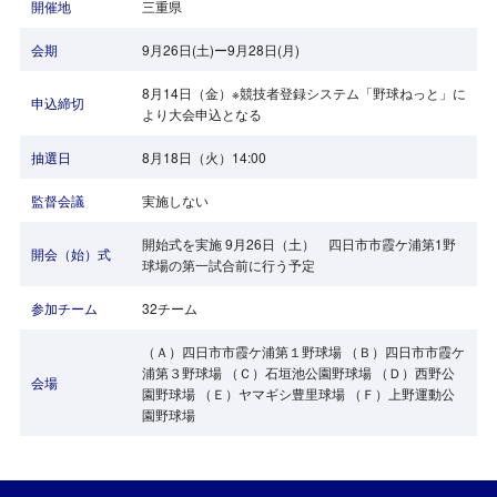
開催地
三重県
会期
9月26日(土)ー9月28日(月)
8月14日（金）※競技者登録システム「野球ねっと」に
申込締切
より大会申込となる
抽選日
8月18日（火）14:00
監督会議
実施しない
開始式を実施 9月26日（土） 四日市市霞ケ浦第1野
開会（始）式
球場の第一試合前に行う予定
参加チーム
32チーム
（Ａ）四日市市霞ケ浦第１野球場 （Ｂ）四日市市霞ケ
浦第３野球場 （Ｃ）石垣池公園野球場 （Ｄ）西野公
会場
園野球場 （Ｅ）ヤマギシ豊里球場 （Ｆ）上野運動公
園野球場