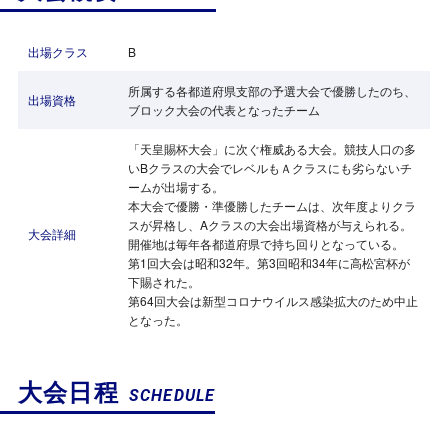
出場クラス
B
所属する各都道府県支部の予選大会で優勝したのち、
出場資格
ブロック大会の代表となったチーム
「天皇賜杯大会」に次ぐ権威ある大会。競技人口の多
いBクラスの大会でレベルもＡクラスにも劣らないチ
ームが出場する。
本大会で優勝・準優勝したチームは、次年度よりクラ
スが昇格し、Aクラスの大会出場資格が与えられる。
大会詳細
開催地は毎年各都道府県で持ち回りとなっている。
第1回大会は昭和32年。第3回昭和34年に高松宮杯が
下賜された。
第64回大会は新型コロナウイルス感染拡大のため中止
となった。
大会日程
SCHEDULE