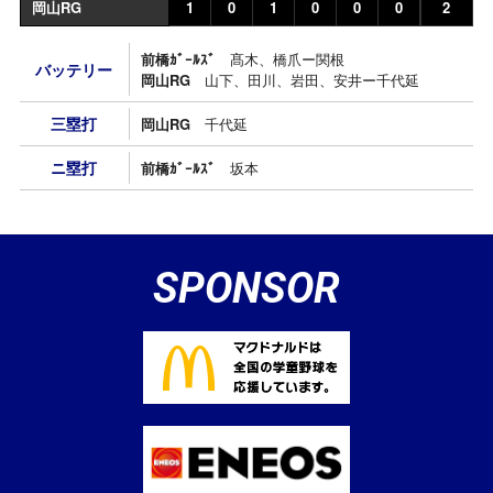
岡山RG
1
0
1
0
0
0
2
前橋ｶﾞｰﾙｽﾞ
髙木、橋爪ー関根
バッテリー
岡山RG
山下、田川、岩田、安井ー千代延
三塁打
岡山RG
千代延
ニ塁打
前橋ｶﾞｰﾙｽﾞ
坂本
SPONSOR