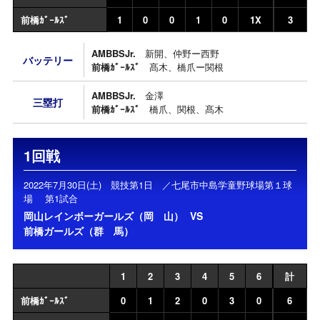
前橋ｶﾞｰﾙｽﾞ
1
0
0
1
0
1X
3
AMBBSJr.
新開、仲野ー西野
バッテリー
前橋ｶﾞｰﾙｽﾞ
髙木、橋爪ー関根
AMBBSJr.
金澤
三塁打
前橋ｶﾞｰﾙｽﾞ
橋爪、関根、髙木
1回戦
2022年7月30日(土) 競技第1日 ／七尾市中島学童野球場第１球
場 第1試合
岡山レインボーガールズ（岡 山）
VS
前橋ガールズ（群 馬）
1
2
3
4
5
6
計
前橋ｶﾞｰﾙｽﾞ
0
1
2
0
3
0
6