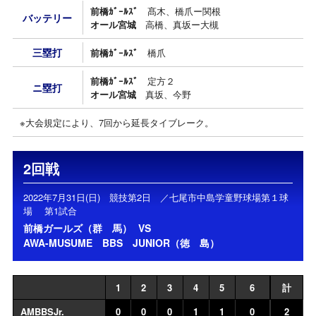
前橋ｶﾞｰﾙｽﾞ
髙木、橋爪ー関根
バッテリー
オール宮城
高橋、真坂ー大槻
三塁打
前橋ｶﾞｰﾙｽﾞ
橋爪
前橋ｶﾞｰﾙｽﾞ
定方２
ニ塁打
オール宮城
真坂、今野
※大会規定により、7回から延長タイブレーク。
2回戦
2022年7月31日(日) 競技第2日 ／七尾市中島学童野球場第１球
場 第1試合
前橋ガールズ（群 馬）
VS
AWA-MUSUME BBS JUNIOR（徳 島）
1
2
3
4
5
6
計
AMBBSJr.
0
0
0
1
1
0
2