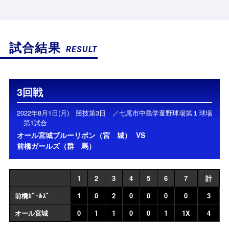
試合結果
RESULT
3回戦
2022年8月1日(月) 競技第3日 ／七尾市中島学童野球場第１球場
第1試合
オール宮城ブルーリボン（宮 城）
VS
前橋ガールズ（群 馬）
1
2
3
4
5
6
7
計
前橋ｶﾞｰﾙｽﾞ
1
0
2
0
0
0
0
3
オール宮城
0
1
1
0
0
1
1X
4